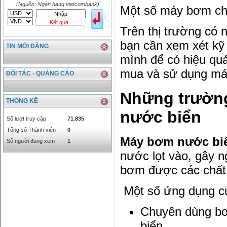
HKD
2906.04
3028.6
(Nguồn: Ngân hàng vietcombank)
Một số máy bơm ch
SGD
16755.29
17427.08
Kết quả
THB
666.2
786.99
Trên thị trường có 
CAD
17223.74
18058.21
bạn cần xem xét kỹ
TIN MỚI ĐĂNG
CHF
23161.62
24283.77
mình để có hiệu quả
DKK
0
3531.88
mua và sử dụng má
INR
0
340.14
ĐỐI TÁC - QUẢNG CÁO
KRW
18.01
21.12
Những trườn
KWD
0
79758.97
THỐNG KÊ
MYR
0
5808.39
nước biển
NOK
0
2658.47
Số lượt truy cập
71.835
RMB
3272
1
Tổng số Thành viên
0
RUB
0
418.79
Máy bơm nước bi
Số người đang xem
1
SAR
0
6457
nước lọt vào, gây 
SEK
0
2503.05
bơm được các chất 
Một số ứng dụng c
Chuyên dùng bơm
biển.