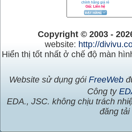
chính hãng giá rẻ
Giá: Liên hệ
Copyright © 2003 - 20
website:
http://divivu.
Hiển thị tốt nhất ở chế độ màn hìn
Website sử dụng gói
FreeWeb
đư
Công ty
ED
EDA., JSC. không chịu trách nhiệ
đăng tải