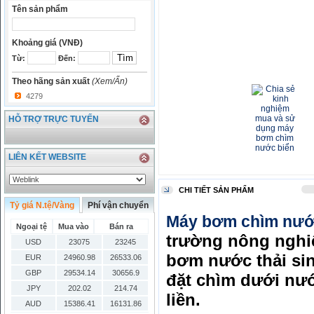
Tên sản phẩm
Khoảng giá (VNĐ)
Từ:
Đến:
Theo hãng sản xuất
(Xem/Ẩn)
4279
HỖ TRỢ TRỰC TUYẾN
LIÊN KẾT WEBSITE
CHI TIẾT SẢN PHẨM
Tỷ giá N.tệ/Vàng
Phí vận chuyển
Máy bơm chìm nướ
Ngoại tệ
Mua vào
Bán ra
trường nông nghi
USD
23075
23245
bơm nước thải si
EUR
24960.98
26533.06
GBP
29534.14
30656.9
đặt chìm dưới nướ
JPY
202.02
214.74
liền.
AUD
15386.41
16131.86