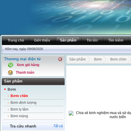
Trang chủ
Giới thiệu
Sản phẩm
Tin tức
Tìm kiếm
Hôm nay, ngày 09/08/2026
Thương mại điện tử
Sản phẩm
Bơm
Bơm chìm
Xem giỏ hàng
Thanh toán
Sản phẩm
Bơm
Bơm chìm
Bơm định lượng
Bơm ly tâm
Bơm màng
Tra cứu nhanh
Tất cả